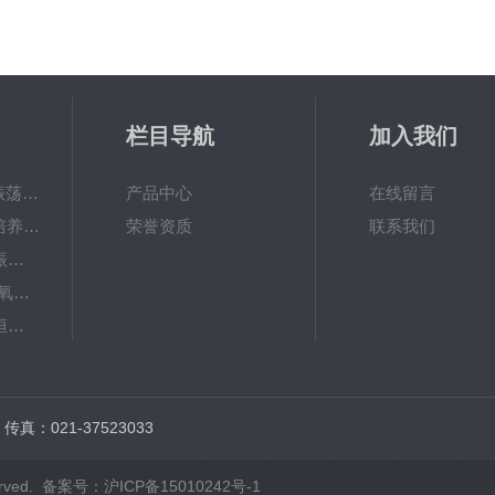
栏目导航
加入我们
QHZ-123B组合式振荡培养箱
产品中心
在线留言
TS-111D全温振荡培养摇床
荣誉资质
联系我们
JTLDZ-6分液漏斗振荡器
TS-211CO2卧式二氧化碳光照恒温摇床
ZHWY-1112B双层恒温培养摇床
DC-0510高精度低温水槽
传真：021-37523033
rved.
备案号：沪ICP备15010242号-1