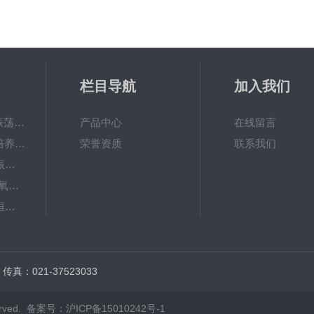
栏目导航
加入我们
QHZ-123B组合式振荡培养箱
产品中心
在线留言
TS-111D全温振荡培养摇床
荣誉资质
联系我们
JTLDZ-6分液漏斗振荡器
TS-211CO2卧式二氧化碳光照恒温摇床
ZHWY-1112B双层恒温培养摇床
DC-0510高精度低温水槽
传真：021-37523033
rved.
备案号：沪ICP备15010242号-1