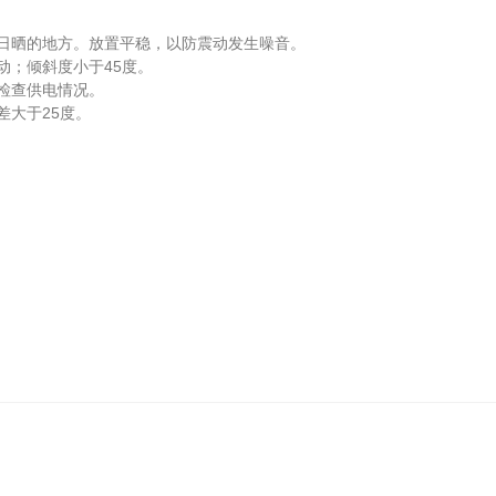
日晒的地方。放置平稳，以防震动发生噪音。
；倾斜度小于45度。
检查供电情况。
大于25度。