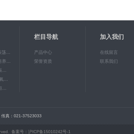
栏目导航
加入我们
QHZ-123B组合式振荡培养箱
产品中心
在线留言
TS-111D全温振荡培养摇床
荣誉资质
联系我们
JTLDZ-6分液漏斗振荡器
TS-211CO2卧式二氧化碳光照恒温摇床
ZHWY-1112B双层恒温培养摇床
DC-0510高精度低温水槽
传真：021-37523033
rved.
备案号：沪ICP备15010242号-1