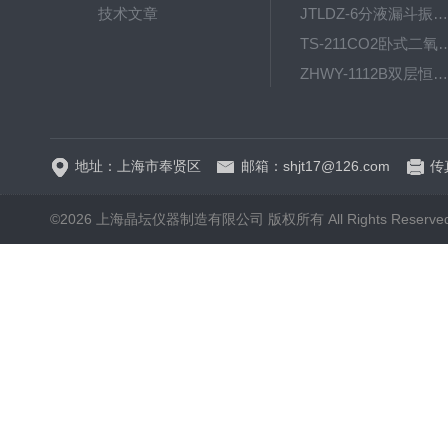
技术文章
JTLDZ-6分液漏斗振荡器
TS-211CO2卧式二氧化
ZHWY-1112B双层恒温培养摇床
DC-0510高精度低温水
地址：上海市奉贤区
邮箱：shjt17@126.com
传真
©2026 上海晶坛仪器制造有限公司 版权所有 All Rights Reserve