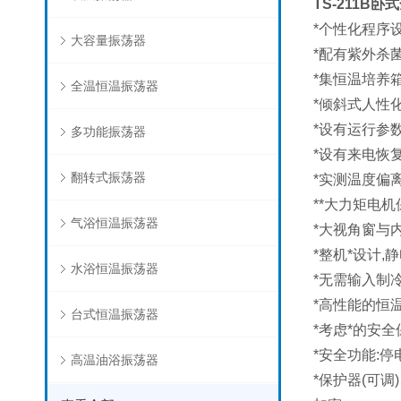
TS-211B
*个性化程序
大容量振荡器
*配有紫外杀
*集恒温培养
全温恒温振荡器
*倾斜式人性
*设有运行参
多功能振荡器
*设有来电恢
翻转式振荡器
*实测温度偏
**大力矩电
气浴恒温振荡器
*大视角窗与
*整机*设计,
水浴恒温振荡器
*无需输入制
*高性能的恒
台式恒温振荡器
*考虑*的安
*安全功能:
高温油浴振荡器
*保护器(可