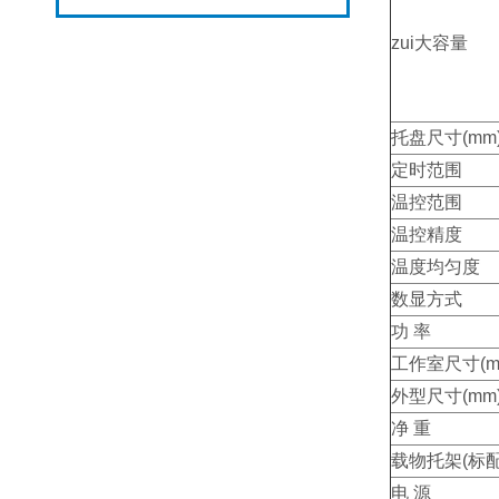
zui大容量
托盘尺寸(mm
定时范围
温控范围
温控精度
温度均匀度
数显方式
功 率
工作室尺寸(m
外型尺寸(mm
净 重
载物托架(标配
电 源