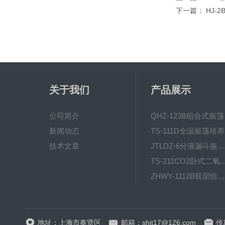
下一篇：
HJ-
关于我们
产品展示
公司简介
QH
新闻动态
T
技术文章
JTLDZ-6分液漏斗振荡器
TS-211CO2卧式二氧化
ZHWY-1112B双层恒温培养摇床
DC-0510高精度低温水
地址：上海市奉贤区
邮箱：shjt17@126.com
传真