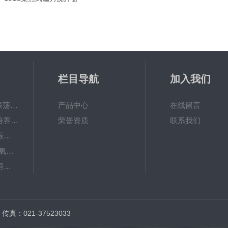
栏目导航
加入我们
QHZ-123B组合式振荡培养箱
产品中心
在线留言
TS-111D全温振荡培养摇床
荣誉资质
联系我们
JTLDZ-6分液漏斗振荡器
TS-211CO2卧式二氧化碳光照恒温摇床
ZHWY-1112B双层恒温培养摇床
DC-0510高精度低温水槽
传真：021-37523033