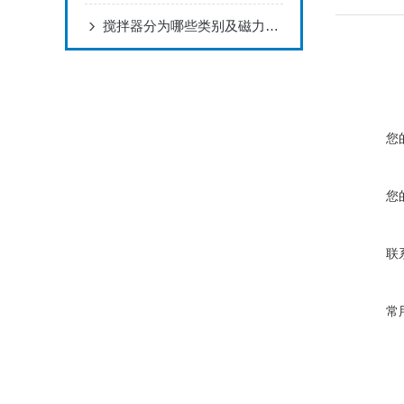
搅拌器分为哪些类别及磁力搅拌器的使用注意事项
您
您
联
常