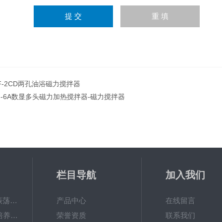
F-2CD两孔油浴磁力搅拌器
J-6A数显多头磁力加热搅拌器-磁力搅拌器
栏目导航
加入我们
QHZ-123B组合式振荡培养箱
产品中心
在线留言
TS-111D全温振荡培养摇床
荣誉资质
联系我们