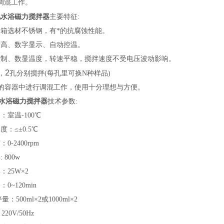
调混工作。
孔
水浴磁力搅拌器
主要特征:
水箱选材不锈钢，有*的抗腐蚀性能。
度高、数字显示、自动控温。
控制、数显温度，转速平稳，搅拌速度不受电压波动影响。
2
，
孔分别搅拌
(
每孔里可换
N
种样品
)
密闭的容器中进行调混工作，使用十分理想与方便。
水浴磁力搅拌器
技术参数:
：室温-100℃
：≤±0.5℃
0-2400rpm
 800w
：25W×2
0~120min
量：500ml×2或1000ml×2
20V/50Hz