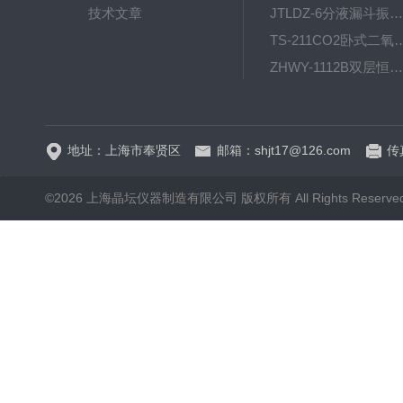
技术文章
JTLDZ-6分液漏斗振荡器
TS-211CO2卧式二氧化
ZHWY-1112B双层恒温培养摇床
DC-0510高精度低温水
地址：上海市奉贤区
邮箱：shjt17@126.com
传真
©2026 上海晶坛仪器制造有限公司 版权所有 All Rights Reserve