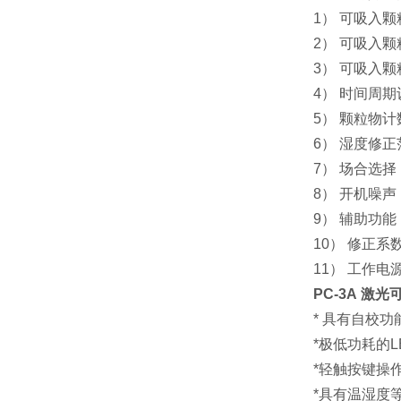
1） 可吸入颗粒
2） 可吸入颗
3） 可吸入颗
4） 时间周
5） 颗粒物计
6） 湿度修正
7） 场合选
8） 开机噪声
9） 辅助功
10） 修正系数
11） 工作
PC-3A 激
* 具有自校功
*极低功耗的
*轻触按键操
*具有温湿度