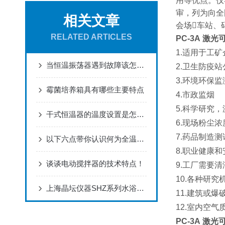
用等优点。仪
审，列为向全
相关文章
会场车站、
RELATED ARTICLES
PC-3A 激
1.适用于工
当恒温振荡器遇到故障该怎么解决
2.卫生防疫
3.环境环保
霉菌培养箱具有哪些主要特点
4.市政监烟
5.科学研究
干式恒温器的温度设置是怎么样的呢？
6.现场粉尘
7.药品制造测
以下六点带你认识何为全温振荡摇床的特点！
8.职业健康
谈谈电动搅拌器的技术特点！
9.工厂需要
10.各种研
上海晶坛仪器SHZ系列水浴恒温振荡器，高配置低价格！
11.建筑或
12.室内空气
PC-3A 激