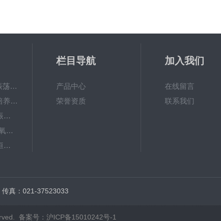
栏目导航
加入我们
QHZ-123B组合式振荡培养箱
产品中心
在线留言
TS-111D全温振荡培养摇床
荣誉资质
联系我们
JTLDZ-6分液漏斗振荡器
TS-211CO2卧式二氧化碳光照恒温摇床
ZHWY-1112B双层恒温培养摇床
DC-0510高精度低温水槽
传真：021-37523033
rved.
备案号：沪ICP备15010242号-1