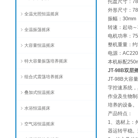
托盘尺寸：78
外形尺寸：780
全温光照恒温摇床
振幅：30m
转速：起动～
全温振荡摇床
电机功率：7
整机重量：约5
大容量恒温摇床
电源：AC220
特大容量振荡培养摇床
本机标配25
JT-98B
双层
组合式震荡培养摇床
JT-98B
字控速系统，
叠加式恒温摇床
作业及生物制
培养的设备。
水浴恒温摇床
产品特点：
1、选材上：
空气浴恒温摇床
器运转平稳。