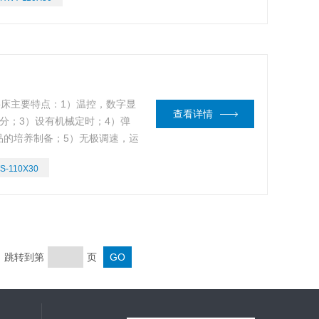
浴摇床主要特点：1）温控，数字显
查看详情
分；3）设有机械定时；4）弹
品的培养制备；5）无极调速，运
S-110X30
页 跳转到第
页