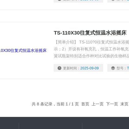
TS-110X30往复式恒温水浴摇床
【简单介绍】 TS-110?0往复式恒温水
示；2）开设有补氧充孔，恒温工作补氧充
簧试瓶架特别适合作种对比试验的生物样
转平稳，操作简便安全。
更新时间：
2025-09-09
型号：
T
共 8 条记录，当前 1 / 1 页 首页 上一页 下一页 末