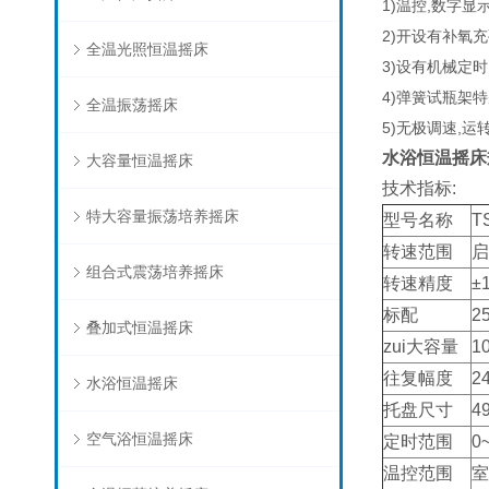
1)温控,数字显示
2)开设有补氧充
全温光照恒温摇床
3)设有机械定时
4)弹簧试瓶架
全温振荡摇床
5)无极调速,运
水浴恒温摇床
大容量恒温摇床
技术指标:
特大容量振荡培养摇床
型号名称
T
转速范围
启
组合式震荡培养摇床
转速精度
±1
标配
2
叠加式恒温摇床
zui大容量
1
往复幅度
2
水浴恒温摇床
托盘尺寸
4
空气浴恒温摇床
定时范围
0
温控范围
室