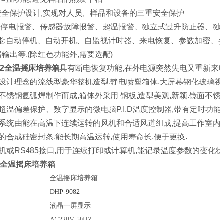
的安全保护设计,实现对人员、样品和设备的三重安全保护
能:停电报警、传感器故障报警、超温报警、独立式过升防止器、
能:自动停机、自动开机、自监视计时器、来电恢复、参数加密、参
输出等.(除红色功能外,需要选配)
082全温摇床培养箱
具有断电恢复功能,在外电源突然失电又重新来
学设计理念的流线型豪华整机造型,静电喷塑箱体,大屏幕钢化玻璃
面不锈钢氩弧焊制作而成,箱体外采用 钢板,造型美观,新颖.镜面不
有超温偏差保护、数字显示的微电脑P.I.D温度控制器,带有定时功能
环系统由能在高温下连续运转的风机和合适风道组成,提高工作室内
型的合成硅密封条,能长期高温运转,使用寿命长,便于更换.
印机或RS485接口,用于连续打印或计算机,能记录温度参数的变化状
82全温摇床培养箱
全温摇床培养箱
DHP-9082
液晶一屏显示
AC220V 50HZ