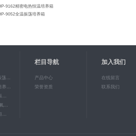
HP-9162精密电热恒温培养箱
HP-9052全温振荡培养箱
栏目导航
加入我们
QHZ-123B组合式振荡培养箱
产品中心
在线留言
TS-111D全温振荡培养摇床
荣誉资质
联系我们
JTLDZ-6分液漏斗振荡器
TS-211CO2卧式二氧化碳光照恒温摇床
ZHWY-1112B双层恒温培养摇床
DC-0510高精度低温水槽