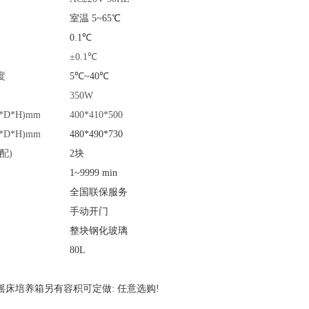
室温 5~65℃
0.1℃
±0.1℃
度
5℃~40℃
350W
D*H)mm
400*410*500
D*H)mm
480*490*730
配)
2块
1~9999 min
全国联保服务
手动开门
整块钢化玻璃
80L
摇床培养箱另有容积可定做: 任意选购!