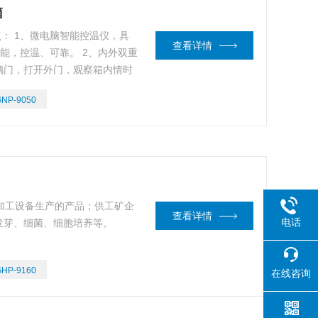
箱
点： 1、微电脑智能控温仪，具
查看详情
能，控温、可靠。 2、内外双重
璃门，打开外门，观察箱内情时
胆，四角半圆弧易清洗。
GNP-9050
数控加工设备生产的产品；供工矿企
查看详情
电话
发芽、细菌、细胞培养等。
GHP-9160
在线咨询