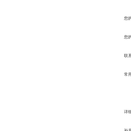
您
您
联
常
详
补