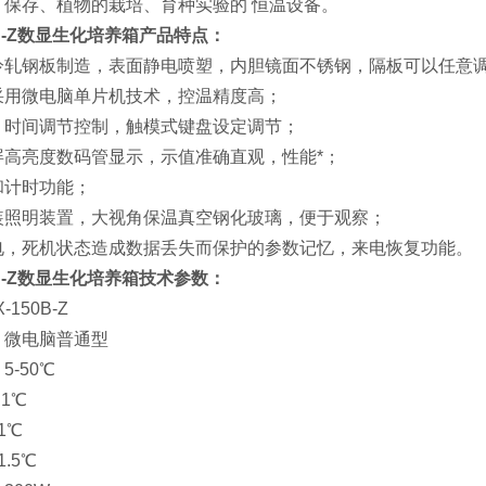
、保存、植物的栽培、育种实验的 恒温设备。
0B-Z数显生化培养箱
产品特点：
冷轧钢板制造，表面静电喷塑，内胆镜面不锈钢，隔板可以任意
采用微电脑单片机技术，控温精度高；
、时间调节控制，触模式键盘设定调节；
屏高亮度数码管显示，示值准确直观，性能*；
和计时功能；
装照明装置，大视角保温真空钢化玻璃，便于观察；
电，死机状态造成数据丢失而保护的参数记忆，来电恢复功能。
0B-Z数显生化培养箱
技术参数：
150B-Z
：微电脑普通型
5-50℃
1℃
1℃
.5℃