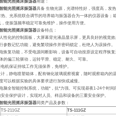
智能光照摇床振荡器
用途：
智能光照摇床振荡器
具备 生物光源，光谱特性好，强度高，发
有热、光系统联合调节的培养箱与振荡器合为一体的仪器设备；
机，使振荡频率稳定可靠免维护，操作使用方便。
智能光照摇床振荡器
设备特点：
式人性化的控制面板，大屏幕背光液晶显示屏，更具良好的视觉效
运行参数记忆功能，避免繁琐操作并密码锁定，杜绝人为误操作。
来电恢复功能，不受电源间断影响，设备可自动按原设定程序恢复
一体的偏三轮驱动，运转平滑、稳定、耐久、可靠。
力矩电机保证持续工作无须保养，免维护。
*设计，静电喷塑箱体，配有钢化玻璃观察视窗，随时观察箱内的
速度可以根据实验的具体要求进行加快或减慢。
电脑全智能控制系统，功能*，抗*力强。可实现昼夜1-24个
*的安全保护设计，实现对人员、样品和设备的三重安全保护。
智能光照摇床振荡器
同类产品及参数：
TS-211GZ
TS-111GZ