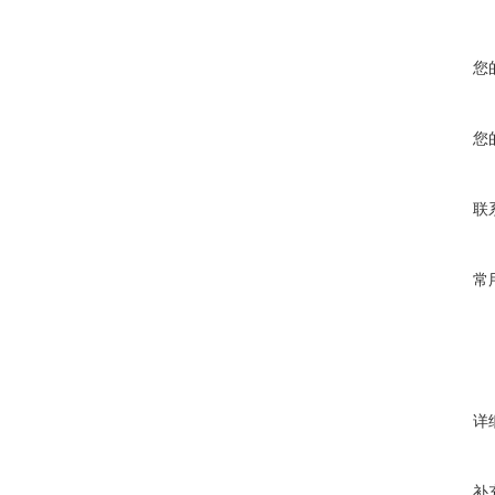
您
您
联
常
详
补