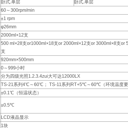
卧式.单层
卧式.单层
60～300rpm/min
±1 rpm
φ26mm
2000ml×12支
500 ml×28支or1000ml×18支or 2000ml×12支or 3000ml×8支or 
支
920mm×500mm
0～999小时
分为四级光照1.2.3.4zui大可达12000LX
TS-21系列4℃～60℃； TS-11系列RT+5℃～60℃（环
±0.1℃（恒温状态）
±0.5℃
LCD液晶显示
1块