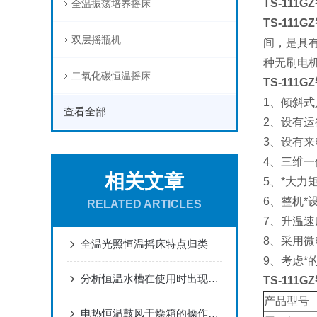
TS-111GZ
全温振荡培养摇床
TS-111GZ
双层摇瓶机
间，是具
种无刷电
二氧化碳恒温摇床
TS-111GZ
1、倾斜
查看全部
2、设有
3、设有
4、三维
相关文章
5、*大
6、整机
RELATED ARTICLES
7、升温
8、采用微
全温光照恒温摇床特点归类
9、考虑
分析恒温水槽在使用时出现不显示如何快速解决
TS-111GZ
产品型号
电热恒温鼓风干燥箱的操作说明书！