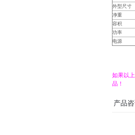
外型尺寸
净重
容积
功率
电源
如果以上
品！
产品咨