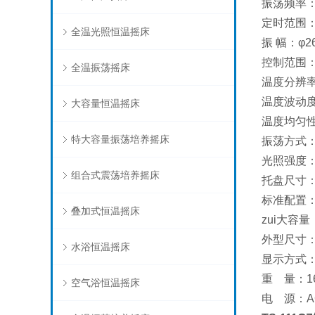
振荡频率：6
定时范围：0
全温光照恒温摇床
振 幅：φ2
控制范围：
全温振荡摇床
温度分辨率:
温度波动度:
大容量恒温摇床
温度均匀性:
特大容量振荡培养摇床
振荡方式
光照强度：分
组合式震荡培养摇床
托盘尺寸：9
标准配置：
叠加式恒温摇床
zui大容量：
外型尺寸：1
水浴恒温摇床
显示方式：
重 量：16
空气浴恒温摇床
电 源：AC