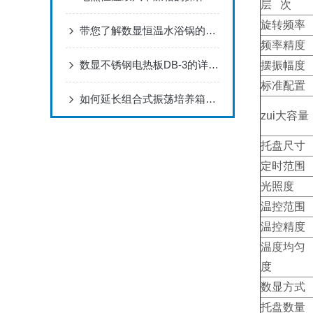
层 次
旋转频率
带您了解数显恒温水浴锅的使用方法
频率精度
数显不锈钢电热板DB-3的详细技术参数
摆振幅度
标准配置
如何延长组合式振荡培养箱的使用寿命
zui大容量
托盘尺寸
定时范围
光照度
温控范围
温控精度
温度均匀
度
数显方式
托盘数量