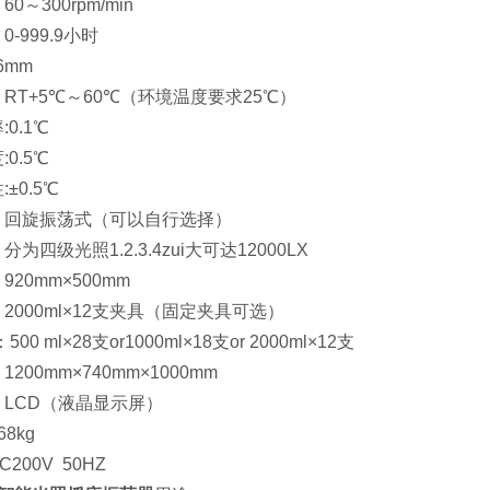
0～300rpm/min
-999.9小时
6mm
RT+5℃～60℃（环境温度要求25℃）
0.1℃
0.5℃
±0.5℃
：回旋振荡式（可以自行选择）
为四级光照1.2.3.4zui大可达12000LX
20mm×500mm
2000ml×12支夹具（固定夹具可选）
500 ml×28支or1000ml×18支or 2000ml×12支
200mm×740mm×1000mm
LCD（液晶显示屏）
8kg
200V 50HZ