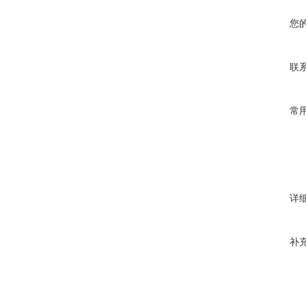
您
联
常
详
补