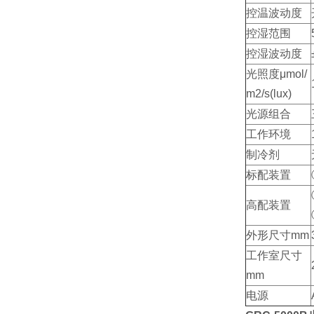
控温波动度
控湿范围
控湿波动度
光照度μmol/
m2/s(lux)
光源组合
工作环境
制冷剂
标配装置
高配装置
外形尺寸mm
工作室尺寸
mm
电源