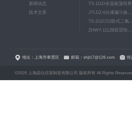
新闻动态
T
技术文章
JTLDZ-6分液漏斗振荡器
TS-211CO2卧式二氧化
ZHWY-1112B双层恒温培养摇床
DC-0510高精度低温水
地址：上海市奉贤区
邮箱：shjt17@126.com
传真
©2026 上海晶坛仪器制造有限公司 版权所有 All Rights Reserve