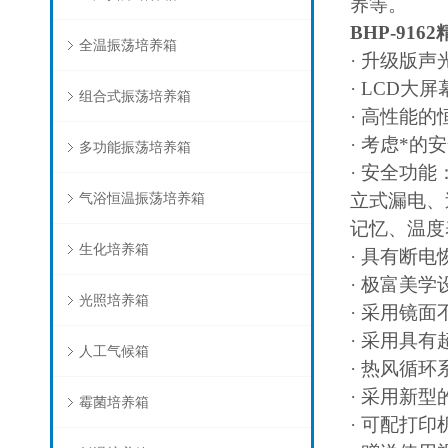
养等。
BHP-9162
全温振荡培养箱
·
升级版声
· LCD
大屏
组合式振荡培养箱
·
高性能的
·
考虑*的
多功能振荡培养箱
·
安全功能
气浴恒温振荡培养箱
立式漏电、
记忆、温度
生化培养箱
·
具有断电
·
极富美学
光照培养箱
·
采用镜面
·
采用具有
人工气候箱
·
热风循环
·
采用新型
霉菌培养箱
·
可配打印