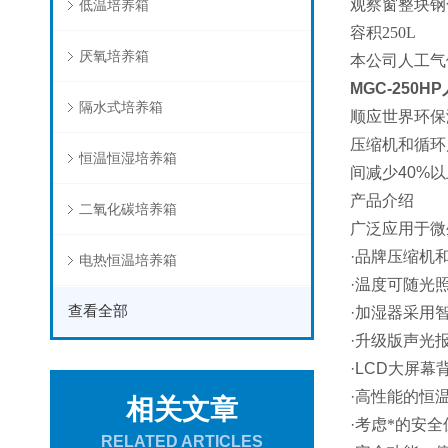
观察窗整块钢
低温培养箱
容积250L
厌氧培养箱
本公司人工气
MGC-250HP
隔水式培养箱
顺应世界环保
压缩机和循环
恒温恒湿培养箱
间减少
40%
以
产品介绍
二氧化碳培养箱
广泛应用于微
·
品牌压缩机
电热恒温培养箱
·
温度可随光
查看全部
·
加湿器采用
·
升级版声光
·LCD
大屏幕
·
高性能的恒
相关文章
·
考虑*的安
RELATED ARTICLES