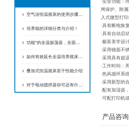
·
安全功能：
闸保护。附属
空气浴恒温摇床的使用步骤，今日为你解答！
入式微型打印
·
具有断电恢
培养箱的详细分类与介绍！
·
具有自动启
·
极富美学设
功能*的全温振荡器，全面满足您的要求
·
采用镜面不
如何有效延长全温培养摇床使用寿命
·
采用具有超
·
工作时间：
叠加式恒温摇床若干性能介绍
·
热风循环系
·
采用新型的
对于电动搅拌器你可还有什么不了解的
·
配有加湿器
·
可配打印机
产品咨询